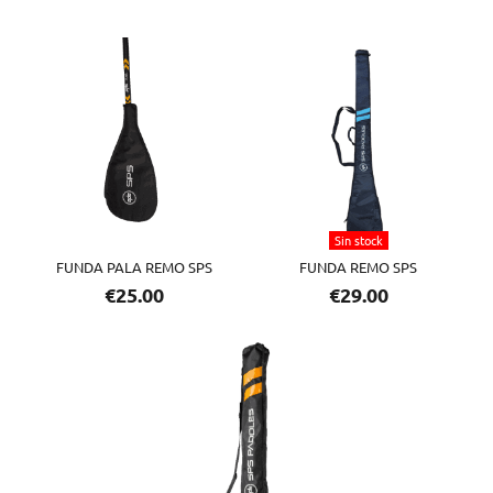
Este
producto
tiene
múltiples
variantes.
Las
opciones
Sin stock
se
FUNDA PALA REMO SPS
FUNDA REMO SPS
pueden
€
25.00
€
29.00
elegir
en
la
página
de
producto