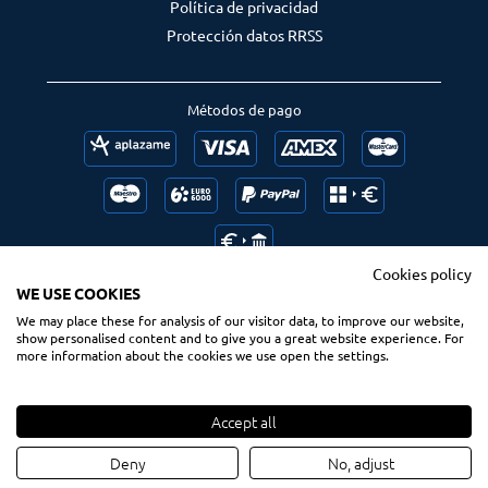
Política de privacidad
Protección datos RRSS
Métodos de pago
Cookies policy
WE USE COOKIES
We may place these for analysis of our visitor data, to improve our website,
Follow us
Ranking us
show personalised content and to give you a great website experience. For
more information about the cookies we use open the settings.
Accept all
© 2020 Spsurf.com
Derechos reservados
Deny
No, adjust