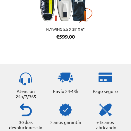
FLYWING 5,5 X 29′ X 6”
€
599.00
Atención
Envío 24-48h
Pago seguro
24h/7/365
30 días
2 años garantía
+15 años
devoluciones sin
fabricando