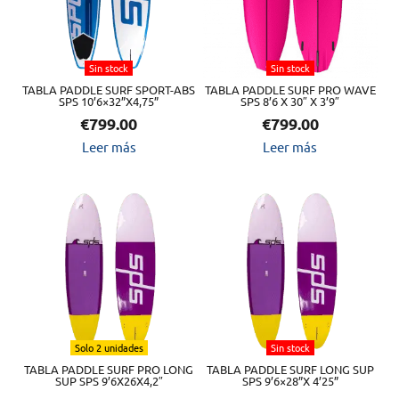
Sin stock
Sin stock
TABLA PADDLE SURF SPORT-ABS
TABLA PADDLE SURF PRO WAVE
SPS 10’6×32”X4,75”
SPS 8’6 X 30″ X 3’9″
€
799.00
€
799.00
Leer más
Leer más
Solo 2 unidades
Sin stock
TABLA PADDLE SURF PRO LONG
TABLA PADDLE SURF LONG SUP
SUP SPS 9’6X26X4,2″
SPS 9’6×28”X 4’25”