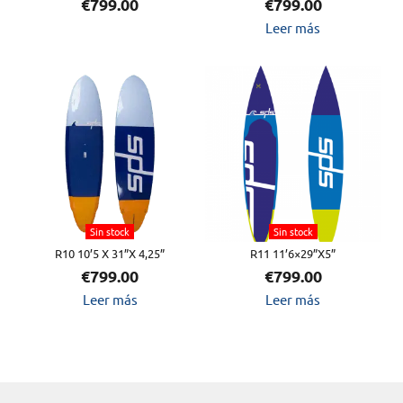
€
799.00
€
799.00
Leer más
Sin stock
Sin stock
R10 10’5 X 31”X 4,25”
R11 11’6×29”X5”
€
799.00
€
799.00
Leer más
Leer más