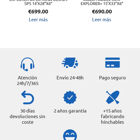
SPS 14’X28”X6”
EXPLORER+ 15’X33”X6”
€
699.00
€
690.00
Leer más
Leer más
Atención
Envío 24-48h
Pago seguro
24h/7/365
30 días
2 años garantía
+15 años
devoluciones sin
fabricando
coste
hinchables