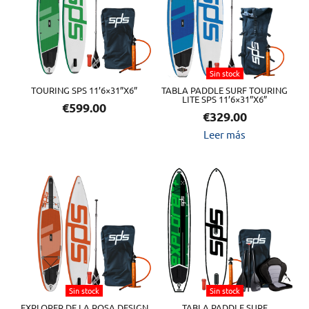
Sin stock
TOURING SPS 11’6×31”X6”
TABLA PADDLE SURF TOURING
LITE SPS 11’6×31”X6”
€
599.00
€
329.00
Leer más
Sin stock
Sin stock
EXPLORER DE LA ROSA DESIGN
TABLA PADDLE SURF