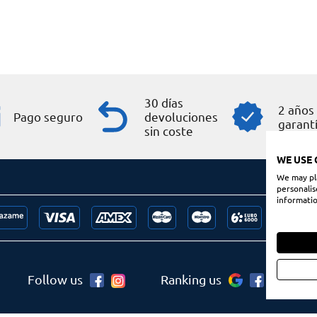
30 días
2 años
Pago seguro
devoluciones
garant
sin coste
WE USE 
We may pla
personalis
informatio
Follow us
Ranking us