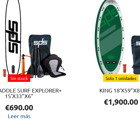
Sin stock
Solo 1 unidades
ADDLE SURF EXPLORER+
KING 18’X59”X8
15’X33”X6”
€
1,900.00
€
690.00
Leer más