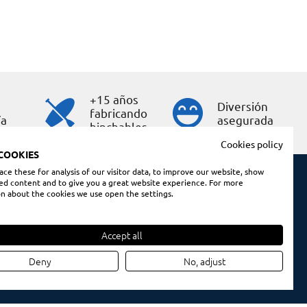
+15 años
Diversión
fabricando
ía
asegurada
hinchables
Cookies policy
COOKIES
ce these for analysis of our visitor data, to improve our website, show
ed content and to give you a great website experience. For more
n about the cookies we use open the settings.
Condiciones de compra
Aviso legal
Accept all
Políltica de cookies
Política de privacidad
Deny
No, adjust
Protección datos RRSS