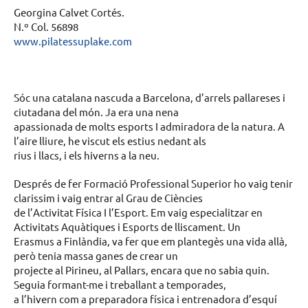
Georgina Calvet Cortés.
N.º Col. 56898
www.pilatessuplake.com
Sóc una catalana nascuda a Barcelona, d’arrels pallareses i
ciutadana del món. Ja era una nena
apassionada de molts esports I admiradora de la natura. A
l’aire lliure, he viscut els estius nedant als
rius i llacs, i els hiverns a la neu.
Després de fer Formació Professional Superior ho vaig tenir
clarissim i vaig entrar al Grau de Ciències
de l’Activitat Física I l’Esport. Em vaig especialitzar en
Activitats Aquàtiques i Esports de lliscament. Un
Erasmus a Finlàndia, va fer que em plantegès una vida allà,
però tenia massa ganes de crear un
projecte al Pirineu, al Pallars, encara que no sabia quin.
Seguia formant-me i treballant a temporades,
a l’hivern com a preparadora física i entrenadora d’esquí