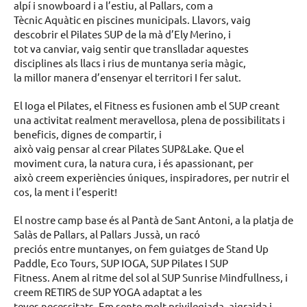
alpí i snowboard i a l’estiu, al Pallars, com a
Tècnic Aquàtic en piscines municipals. Llavors, vaig
descobrir el Pilates SUP de la mà d’Ely Merino, i
tot va canviar, vaig sentir que translladar aquestes
disciplines als llacs i rius de muntanya seria màgic,
la millor manera d’ensenyar el territori I fer salut.
El Ioga el Pilates, el Fitness es fusionen amb el SUP creant
una activitat realment meravellosa, plena de possibilitats i
beneficis, dignes de compartir, i
això vaig pensar al crear Pilates SUP&Lake. Que el
moviment cura, la natura cura, i és apassionant, per
això creem experiències úniques, inspiradores, per nutrir el
cos, la ment i l’esperit!
El nostre camp base és al Pantà de Sant Antoni, a la platja de
Salàs de Pallars, al Pallars Jussà, un racó
preciós entre muntanyes, on fem guiatges de Stand Up
Paddle, Eco Tours, SUP IOGA, SUP Pilates I SUP
Fitness. Anem al ritme del sol al SUP Sunrise Mindfullness, i
creem RETIRS de SUP YOGA adaptat a les
teves necessitats. Em sento molt privilegiada, aigraida i