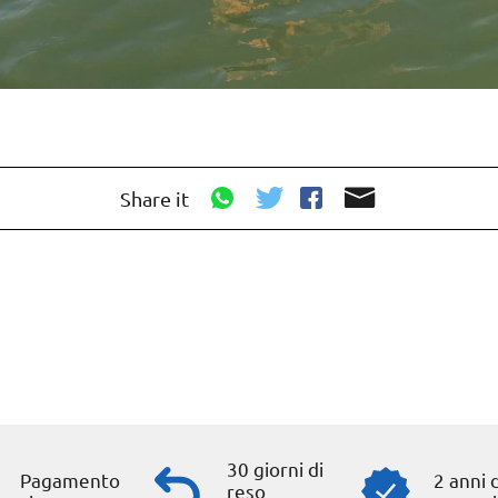
Share it
30 giorni di
Pagamento
2 anni d
reso