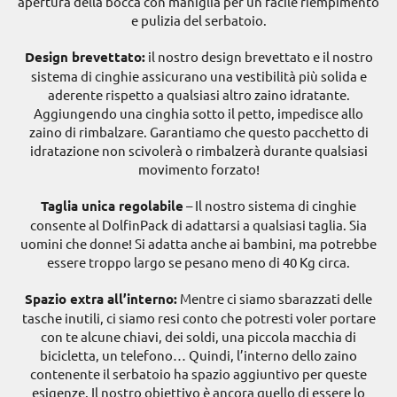
apertura della bocca con maniglia per un facile riempimento
e pulizia del serbatoio.
Design brevettato:
il nostro design brevettato e il nostro
sistema di cinghie assicurano una vestibilità più solida e
aderente rispetto a qualsiasi altro zaino idratante.
Aggiungendo una cinghia sotto il petto, impedisce allo
zaino di rimbalzare. Garantiamo che questo pacchetto di
idratazione non scivolerà o rimbalzerà durante qualsiasi
movimento forzato!
Taglia unica regolabile
– Il nostro sistema di cinghie
consente al DolfinPack di adattarsi a qualsiasi taglia. Sia
uomini che donne! Si adatta anche ai bambini, ma potrebbe
essere troppo largo se pesano meno di 40 Kg circa.
Spazio extra all’interno:
Mentre ci siamo sbarazzati delle
tasche inutili, ci siamo resi conto che potresti voler portare
con te alcune chiavi, dei soldi, una piccola macchia di
bicicletta, un telefono… Quindi, l’interno dello zaino
contenente il serbatoio ha spazio aggiuntivo per queste
esigenze. Il nostro obiettivo è ancora quello di essere lo